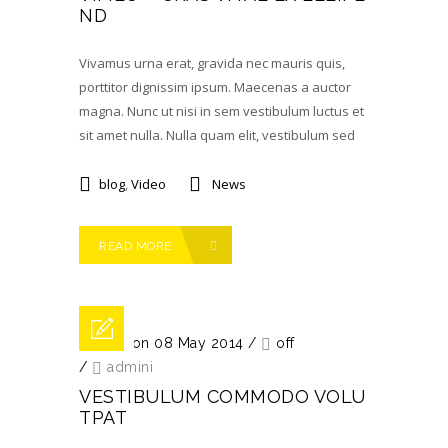
ND
Vivamus urna erat, gravida nec mauris quis,
porttitor dignissim ipsum. Maecenas a auctor
magna. Nunc ut nisi in sem vestibulum luctus et
sit amet nulla. Nulla quam elit, vestibulum sed
blog
,
Video
News
READ MORE
Posted on 08 May 2014
/
off
/
admini
VESTIBULUM COMMODO VOLU
TPAT