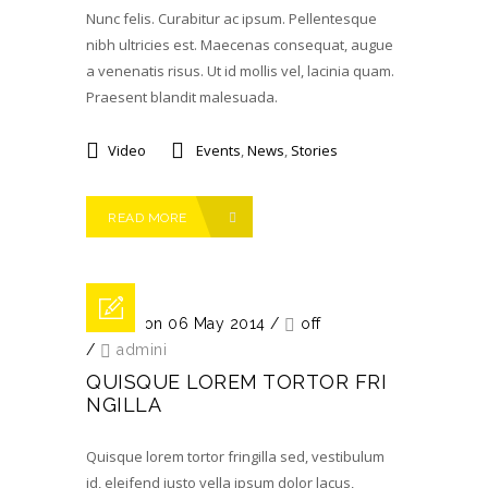
Nunc felis. Curabitur ac ipsum. Pellentesque
nibh ultricies est. Maecenas consequat, augue
a venenatis risus. Ut id mollis vel, lacinia quam.
Praesent blandit malesuada.
Video
Events
,
News
,
Stories
READ MORE
Posted on 06 May 2014
/
off
/
admini
QUISQUE LOREM TORTOR FRI
NGILLA
Quisque lorem tortor fringilla sed, vestibulum
id, eleifend justo vella ipsum dolor lacus,