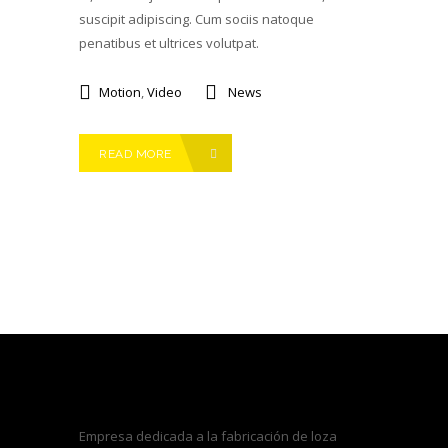
suscipit adipiscing. Cum sociis natoque
penatibus et ultrices volutpat.
Motion
,
Video
News
READ MORE
Empresa dedicada a la fabricación de loza