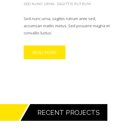
SED NUNC URNA, SAGITTIS RUTRUM
Sed nunc urna, sagittis rutrum ante sed,
accumsan mattis metus. Sed posuere magna et
convallis luctus.
READ MORE
RECENT PROJECTS