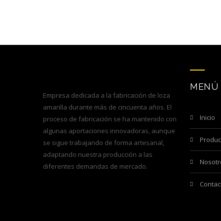
MENÚ
Empresa dedicada a la fabricación de loza
amarilla durante más de cincuenta años. El
inicio
proceso de fabricación se ha mantenido con
algunas aportaciones innovadoras, aunque
produ
se sigue trabajando de forma artesanal,
adaptando nuestra producción a las
nosot
diferentes demandas de mercado.
contac