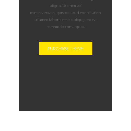
aliqua. Ut enim ad
minim veniam, quis nostrud exercitation
ullamco laboris nisi ut aliquip ex ea
commodo consequat.
PURCHASE THEME