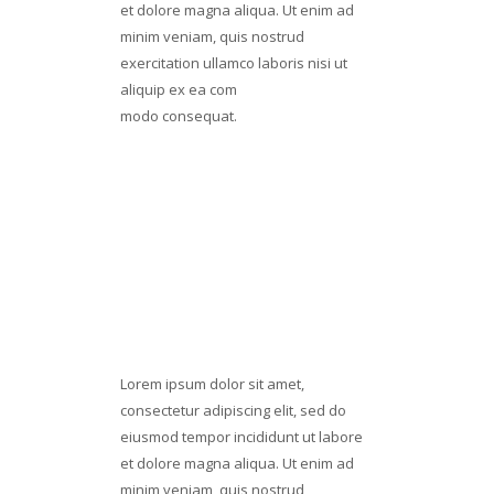
et dolore magna aliqua. Ut enim ad
minim veniam, quis nostrud
exercitation ullamco laboris nisi ut
aliquip ex ea com
modo consequat.
Lorem ipsum dolor sit amet
Consectetur adipiscing elit
Ssed do eiusmod tempor incid
CONSTRUCTION
QUALITY
Lorem ipsum dolor sit amet,
consectetur adipiscing elit, sed do
eiusmod tempor incididunt ut labore
et dolore magna aliqua. Ut enim ad
minim veniam, quis nostrud