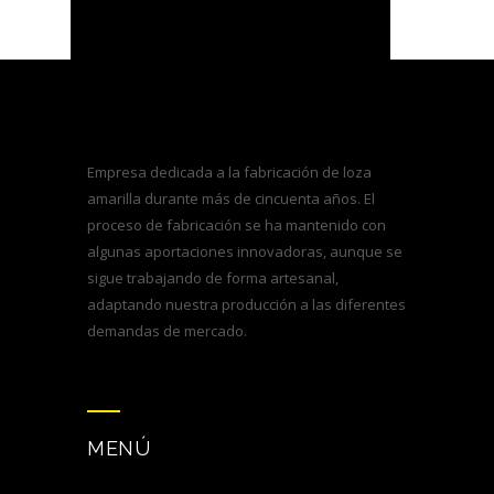
Empresa dedicada a la fabricación de loza
amarilla durante más de cincuenta años. El
proceso de fabricación se ha mantenido con
algunas aportaciones innovadoras, aunque se
sigue trabajando de forma artesanal,
adaptando nuestra producción a las diferentes
demandas de mercado.
MENÚ