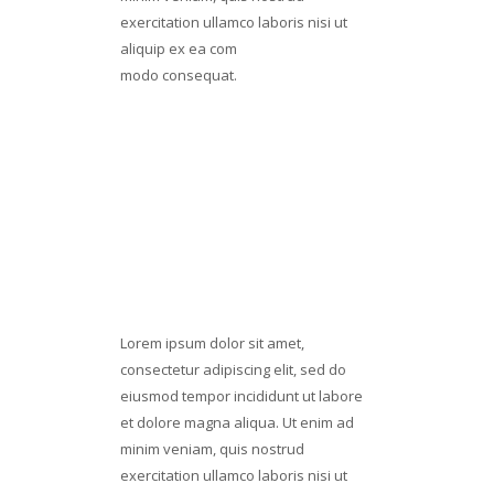
exercitation ullamco laboris nisi ut
aliquip ex ea com
modo consequat.
Lorem ipsum dolor sit amet
Consectetur adipiscing elit
Ssed do eiusmod tempor incid
FINISHING & HANDOVER
IN TIME
Lorem ipsum dolor sit amet,
consectetur adipiscing elit, sed do
eiusmod tempor incididunt ut labore
et dolore magna aliqua. Ut enim ad
minim veniam, quis nostrud
exercitation ullamco laboris nisi ut