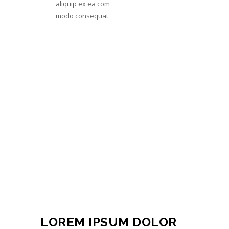
aliquip ex ea com
modo consequat.
Lorem ipsum dolor sit amet
Consectetur adipiscing elit
Ssed do eiusmod tempor incid
LOREM IPSUM DOLOR